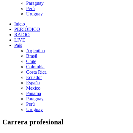
Paraguay
Perú
Uruguay
Inicio
PERIÓDICO
RADIO
LIVE
País
Argentina
Brasil
Chile
Colombia
Costa Rica
Ecuador
España
Mexico
Panama
Paraguay
Perú
Uruguay
Carrera profesional