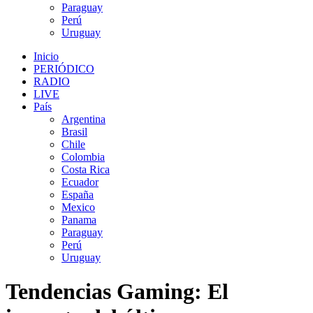
Paraguay
Perú
Uruguay
Inicio
PERIÓDICO
RADIO
LIVE
País
Argentina
Brasil
Chile
Colombia
Costa Rica
Ecuador
España
Mexico
Panama
Paraguay
Perú
Uruguay
Tendencias Gaming: El