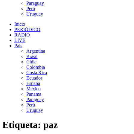
Paraguay
Perú
Uruguay
Inicio
PERIÓDICO
RADIO
LIVE
País
Argentina
Brasil
Chile
Colombia
Costa Rica
Ecuador
España
Mexico
Panama
Paraguay
Perú
Uruguay
Etiqueta:
paz