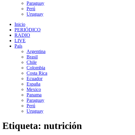
Paraguay
Perú
Uruguay
Inicio
PERIÓDICO
RADIO
LIVE
País
Argentina
Brasil
Chile
Colombia
Costa Rica
Ecuador
España
Mexico
Panama
Paraguay
Perú
Uruguay
Etiqueta:
nutrición