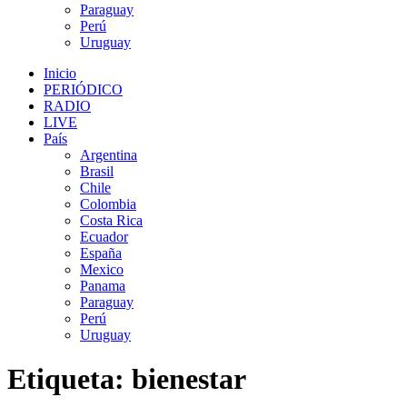
Paraguay
Perú
Uruguay
Inicio
PERIÓDICO
RADIO
LIVE
País
Argentina
Brasil
Chile
Colombia
Costa Rica
Ecuador
España
Mexico
Panama
Paraguay
Perú
Uruguay
Etiqueta:
bienestar