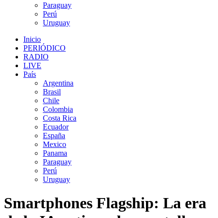
Paraguay
Perú
Uruguay
Inicio
PERIÓDICO
RADIO
LIVE
País
Argentina
Brasil
Chile
Colombia
Costa Rica
Ecuador
España
Mexico
Panama
Paraguay
Perú
Uruguay
Smartphones Flagship: La era