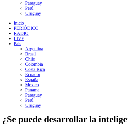
Paraguay
Perú
Uruguay
Inicio
PERIÓDICO
RADIO
LIVE
País
Argentina
Brasil
Chile
Colombia
Costa Rica
Ecuador
España
Mexico
Panama
Paraguay
Perú
Uruguay
¿Se puede desarrollar la intelig