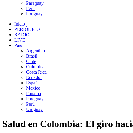
Paraguay
Perú
Uruguay
Inicio
PERIÓDICO
RADIO
LIVE
País
Argentina
Brasil
Chile
Colombia
Costa Rica
Ecuador
España
Mexico
Panama
Paraguay
Perú
Uruguay
Salud en Colombia: El giro hacia 