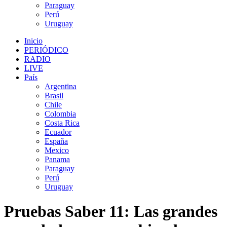
Paraguay
Perú
Uruguay
Inicio
PERIÓDICO
RADIO
LIVE
País
Argentina
Brasil
Chile
Colombia
Costa Rica
Ecuador
España
Mexico
Panama
Paraguay
Perú
Uruguay
Pruebas Saber 11: Las grandes