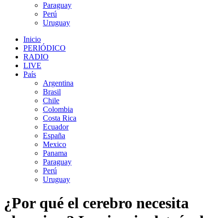
Paraguay
Perú
Uruguay
Inicio
PERIÓDICO
RADIO
LIVE
País
Argentina
Brasil
Chile
Colombia
Costa Rica
Ecuador
España
Mexico
Panama
Paraguay
Perú
Uruguay
¿Por qué el cerebro necesita