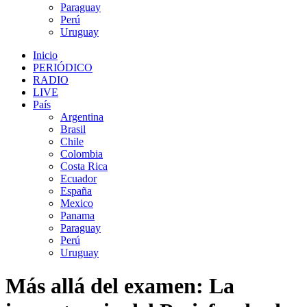
Paraguay
Perú
Uruguay
Inicio
PERIÓDICO
RADIO
LIVE
País
Argentina
Brasil
Chile
Colombia
Costa Rica
Ecuador
España
Mexico
Panama
Paraguay
Perú
Uruguay
Más allá del examen: La