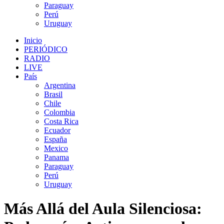
Paraguay
Perú
Uruguay
Inicio
PERIÓDICO
RADIO
LIVE
País
Argentina
Brasil
Chile
Colombia
Costa Rica
Ecuador
España
Mexico
Panama
Paraguay
Perú
Uruguay
Más Allá del Aula Silenciosa: