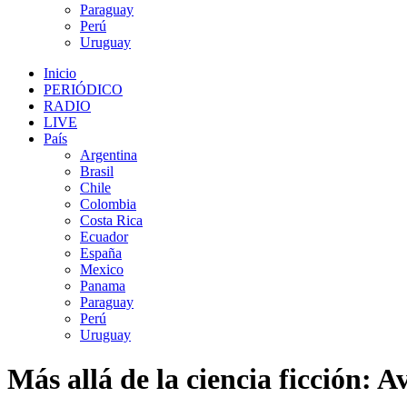
Paraguay
Perú
Uruguay
Inicio
PERIÓDICO
RADIO
LIVE
País
Argentina
Brasil
Chile
Colombia
Costa Rica
Ecuador
España
Mexico
Panama
Paraguay
Perú
Uruguay
Más allá de la ciencia ficción: A