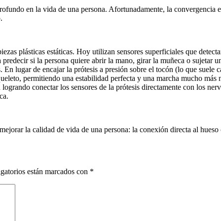
ofundo en la vida de una persona. Afortunadamente, la convergencia entre 
.
zas plásticas estáticas. Hoy utilizan sensores superficiales que detectan
ara predecir si la persona quiere abrir la mano, girar la muñeca o sujeta
n lugar de encajar la prótesis a presión sobre el tocón (lo que suele ca
squeleto, permitiendo una estabilidad perfecta y una marcha mucho más n
logrando conectar los sensores de la prótesis directamente con los nervi
ca.
ejorar la calidad de vida de una persona: la conexión directa al hueso o
gatorios están marcados con
*