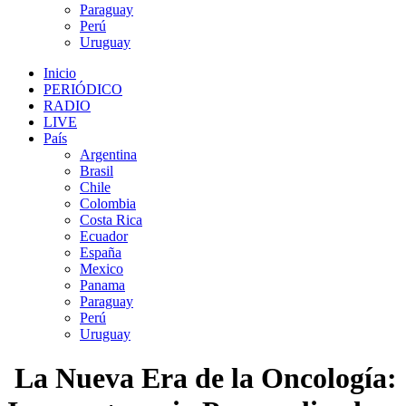
Paraguay
Perú
Uruguay
Inicio
PERIÓDICO
RADIO
LIVE
País
Argentina
Brasil
Chile
Colombia
Costa Rica
Ecuador
España
Mexico
Panama
Paraguay
Perú
Uruguay
La Nueva Era de la Oncología: