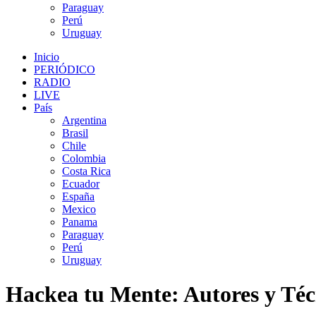
Paraguay
Perú
Uruguay
Inicio
PERIÓDICO
RADIO
LIVE
País
Argentina
Brasil
Chile
Colombia
Costa Rica
Ecuador
España
Mexico
Panama
Paraguay
Perú
Uruguay
Hackea tu Mente: Autores y Téc