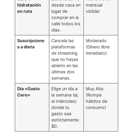
hidratación
desde casa en
mensual
en ruta
lugar de
visible)
comprar en la
calle todos los
días.
Suscripcione
Cancela las
Moderado
s a dieta
plataformas
(Dinero libre
de streaming
inmediato)
que no hayas
abierto en las
últimas dos
semanas.
Día «Gasto
Elige un día a
Muy Alto
Cero»
la semana (ej.
(Rompe
el miércoles)
hábitos de
donde tu
consumo)
gasto sea
estrictamente
$0.