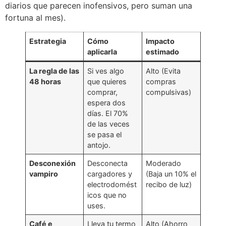
diarios que parecen inofensivos, pero suman una
fortuna al mes).
Estrategia
Cómo
Impacto
aplicarla
estimado
La regla de las
Si ves algo
Alto (Evita
48 horas
que quieres
compras
comprar,
compulsivas)
espera dos
días. El 70%
de las veces
se pasa el
antojo.
Desconexión
Desconecta
Moderado
vampiro
cargadores y
(Baja un 10% el
electrodomést
recibo de luz)
icos que no
uses.
Café e
Lleva tu termo
Alto (Ahorro