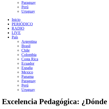
Paraguay
Perú
Uruguay
Inicio
PERIÓDICO
RADIO
LIVE
País
Argentina
Brasil
Chile
Colombia
Costa Rica
Ecuador
España
Mexico
Panama
Paraguay
Perú
Uruguay
Excelencia Pedagógica: ¿Dónde