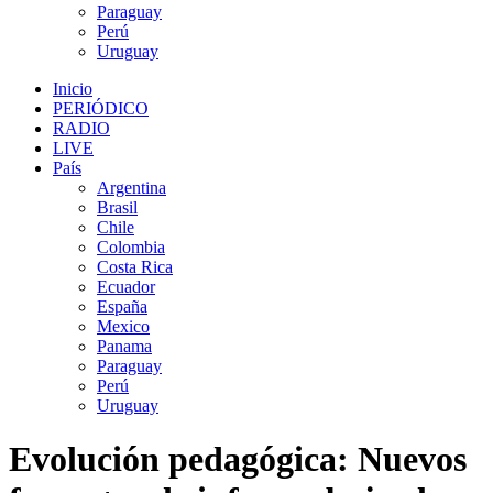
Paraguay
Perú
Uruguay
Inicio
PERIÓDICO
RADIO
LIVE
País
Argentina
Brasil
Chile
Colombia
Costa Rica
Ecuador
España
Mexico
Panama
Paraguay
Perú
Uruguay
Evolución pedagógica: Nuevos