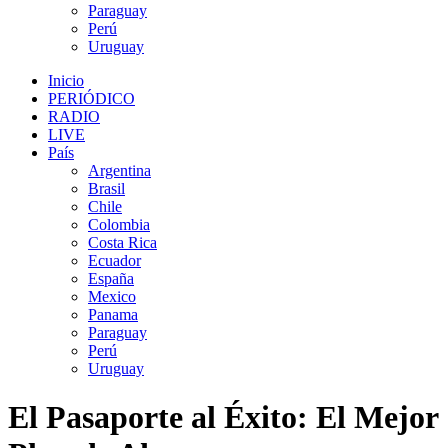
Paraguay
Perú
Uruguay
Inicio
PERIÓDICO
RADIO
LIVE
País
Argentina
Brasil
Chile
Colombia
Costa Rica
Ecuador
España
Mexico
Panama
Paraguay
Perú
Uruguay
El Pasaporte al Éxito: El Mejor