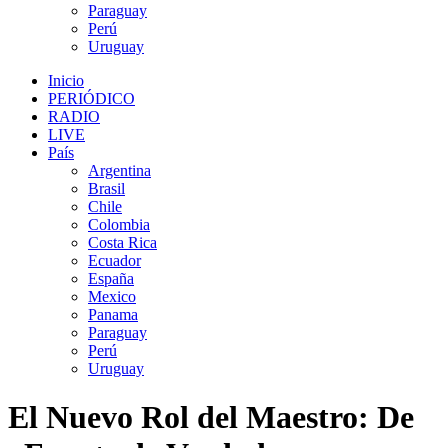
Paraguay
Perú
Uruguay
Inicio
PERIÓDICO
RADIO
LIVE
País
Argentina
Brasil
Chile
Colombia
Costa Rica
Ecuador
España
Mexico
Panama
Paraguay
Perú
Uruguay
El Nuevo Rol del Maestro: De