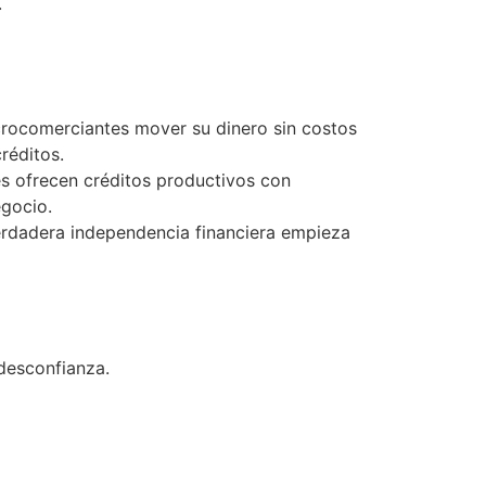
.
crocomerciantes mover su dinero sin costos
réditos.
es ofrecen créditos productivos con
egocio.
a verdadera independencia financiera empieza
desconfianza.