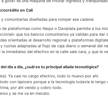
a a gota» es una máquina de triturar ingresos y tranquilidad
crocrédito en Cali
s y comunitarias diseñadas para romper esa cadena:
o de plataformas como Nequi o Daviplata permite a los mi
accional» que los bancos comunitarios ya validan para dar c
des orientadas al desarrollo regional y plataformas digital
y cuotas adaptadas al flujo de caja diario o semanal del n
e la inmediatez del efectivo en la calle sale cara, y que l
del día a día, ¿cuál es tu principal aliada tecnológica?
ata): Ya casi no cargo efectivo, todo lo muevo por ahí.
todo con lapicero porque a la tecnología todavía le tengo 
itrina, por ahí vendo y cobro todo.
anos y se me va en mecato.