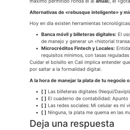
máximo permitido ronda el al
anual
), el «got
Alternativas de «rebusque inteligente» y mi
Hoy en día existen herramientas tecnológica
Banca móvil y billeteras digitales:
El us
de manejo y generar un «historial trans
Microcréditos Fintech y Locales:
Entida
requisitos mínimos, con tasas reguladas 
Cuidar el bolsillo en Cali implica entender qu
por saltar a la formalidad digital.
A la hora de manejar la plata de tu negocio o 
[ ]
Las billeteras digitales (Nequi/Davipl
[ ]
El cuaderno de contabilidad: Apunto 
[ ]
Las redes sociales: Mi celular es mi v
[ ]
Ninguna, la plata me quema en las m
Deja una respuesta