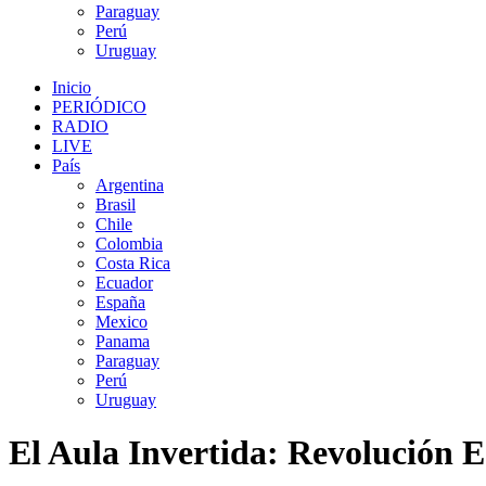
Paraguay
Perú
Uruguay
Inicio
PERIÓDICO
RADIO
LIVE
País
Argentina
Brasil
Chile
Colombia
Costa Rica
Ecuador
España
Mexico
Panama
Paraguay
Perú
Uruguay
El Aula Invertida: Revolución Ed