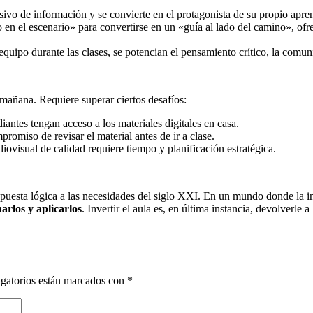
ivo de información y se convierte en el protagonista de su propio apren
io en el escenario» para convertirse en un «guía al lado del camino», o
equipo durante las clases, se potencian el pensamiento crítico, la comu
 mañana. Requiere superar ciertos desafíos:
antes tengan acceso a los materiales digitales en casa.
omiso de revisar el material antes de ir a clase.
iovisual de calidad requiere tiempo y planificación estratégica.
uesta lógica a las necesidades del siglo XXI. En un mundo donde la infor
arlos y aplicarlos
. Invertir el aula es, en última instancia, devolverle
gatorios están marcados con
*