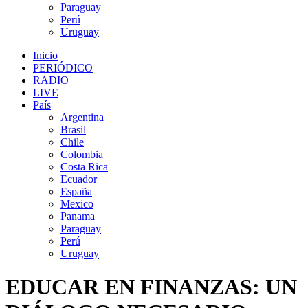
Paraguay
Perú
Uruguay
Inicio
PERIÓDICO
RADIO
LIVE
País
Argentina
Brasil
Chile
Colombia
Costa Rica
Ecuador
España
Mexico
Panama
Paraguay
Perú
Uruguay
EDUCAR EN FINANZAS: UN