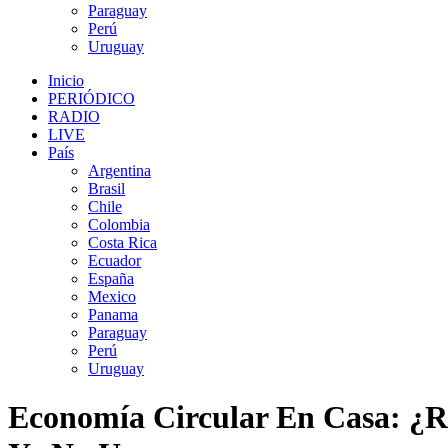
Paraguay
Perú
Uruguay
Inicio
PERIÓDICO
RADIO
LIVE
País
Argentina
Brasil
Chile
Colombia
Costa Rica
Ecuador
España
Mexico
Panama
Paraguay
Perú
Uruguay
Economía Circular En Casa: ¿R