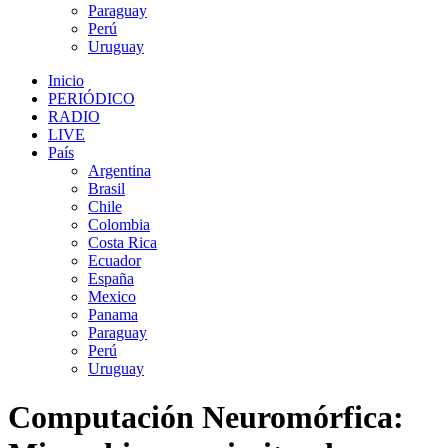
Paraguay
Perú
Uruguay
Inicio
PERIÓDICO
RADIO
LIVE
País
Argentina
Brasil
Chile
Colombia
Costa Rica
Ecuador
España
Mexico
Panama
Paraguay
Perú
Uruguay
Computación Neuromórfica: