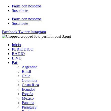
Ir
Pauta con nosotros
al
Suscríbete
contenido
Pauta con nosotros
Suscríbete
Facebook
Twitter
Instagram
Inicio
PERIÓDICO
RADIO
LIVE
País
Argentina
Brasil
Chile
Colombia
Costa Rica
Ecuador
España
Mexico
Panama
Paraguay