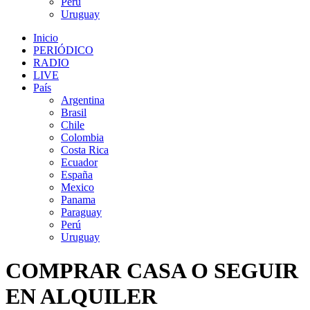
Perú
Uruguay
Inicio
PERIÓDICO
RADIO
LIVE
País
Argentina
Brasil
Chile
Colombia
Costa Rica
Ecuador
España
Mexico
Panama
Paraguay
Perú
Uruguay
COMPRAR CASA O SEGUIR
EN ALQUILER