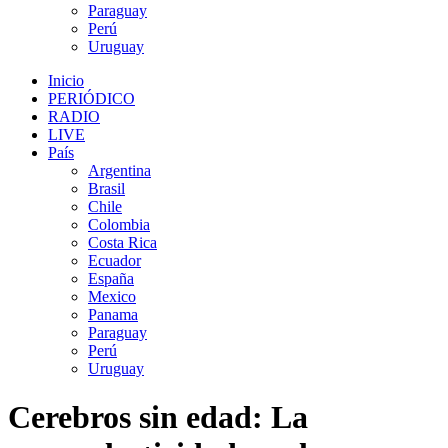
Paraguay
Perú
Uruguay
Inicio
PERIÓDICO
RADIO
LIVE
País
Argentina
Brasil
Chile
Colombia
Costa Rica
Ecuador
España
Mexico
Panama
Paraguay
Perú
Uruguay
Cerebros sin edad: La