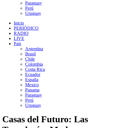
Paraguay
Perú
Uruguay
Inicio
PERIÓDICO
RADIO
LIVE
País
Argentina
Brasil
Chile
Colombia
Costa Rica
Ecuador
España
Mexico
Panama
Paraguay
Perú
Uruguay
Casas del Futuro: Las