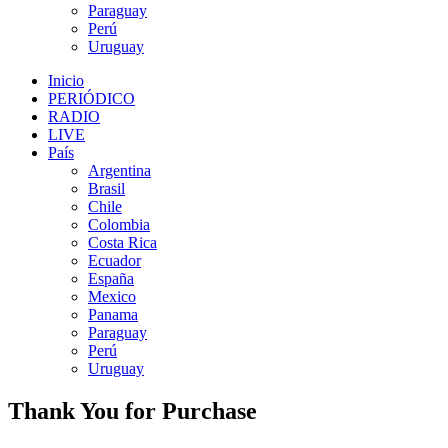
Paraguay
Perú
Uruguay
Inicio
PERIÓDICO
RADIO
LIVE
País
Argentina
Brasil
Chile
Colombia
Costa Rica
Ecuador
España
Mexico
Panama
Paraguay
Perú
Uruguay
Thank You for Purchase