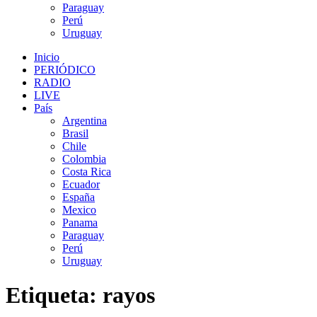
Paraguay
Perú
Uruguay
Inicio
PERIÓDICO
RADIO
LIVE
País
Argentina
Brasil
Chile
Colombia
Costa Rica
Ecuador
España
Mexico
Panama
Paraguay
Perú
Uruguay
Etiqueta:
rayos