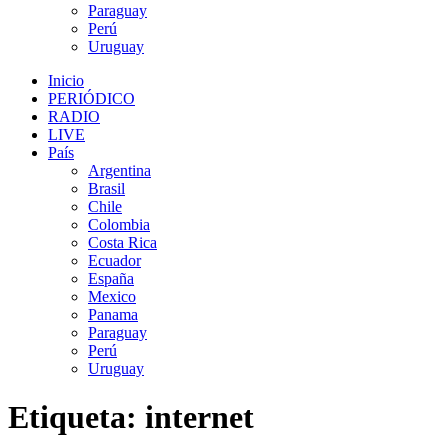
Paraguay
Perú
Uruguay
Inicio
PERIÓDICO
RADIO
LIVE
País
Argentina
Brasil
Chile
Colombia
Costa Rica
Ecuador
España
Mexico
Panama
Paraguay
Perú
Uruguay
Etiqueta:
internet