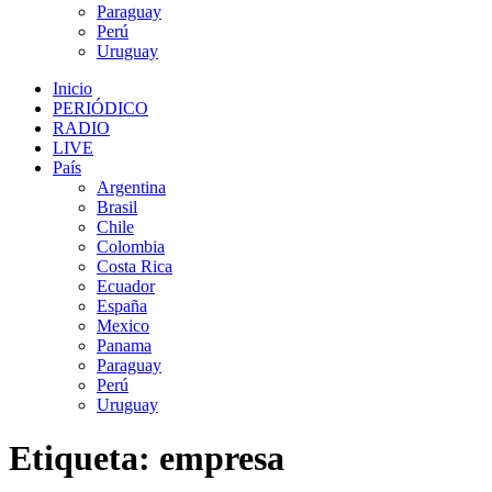
Paraguay
Perú
Uruguay
Inicio
PERIÓDICO
RADIO
LIVE
País
Argentina
Brasil
Chile
Colombia
Costa Rica
Ecuador
España
Mexico
Panama
Paraguay
Perú
Uruguay
Etiqueta:
empresa