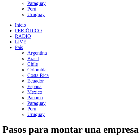
Paraguay
Perú
Uruguay
Inicio
PERIÓDICO
RADIO
LIVE
País
Argentina
Brasil
Chile
Colombia
Costa Rica
Ecuador
España
Mexico
Panama
Paraguay
Perú
Uruguay
Pasos para montar una empresa: 