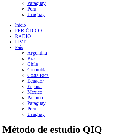
Paraguay
Perú
Uruguay
Inicio
PERIÓDICO
RADIO
LIVE
País
Argentina
Brasil
Chile
Colombia
Costa Rica
Ecuador
España
Mexico
Panama
Paraguay
Perú
Uruguay
Método de estudio QIQ