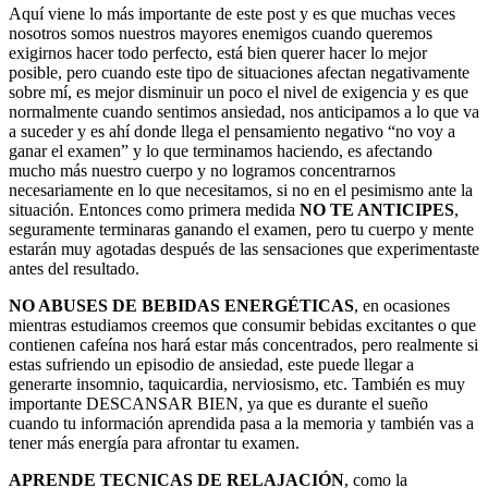
Aquí viene lo más importante de este post y es que muchas veces
nosotros somos nuestros mayores enemigos cuando queremos
exigirnos hacer todo perfecto, está bien querer hacer lo mejor
posible, pero cuando este tipo de situaciones afectan negativamente
sobre mí, es mejor disminuir un poco el nivel de exigencia y es que
normalmente cuando sentimos ansiedad, nos anticipamos a lo que va
a suceder y es ahí donde llega el pensamiento negativo “no voy a
ganar el examen” y lo que terminamos haciendo, es afectando
mucho más nuestro cuerpo y no logramos concentrarnos
necesariamente en lo que necesitamos, si no en el pesimismo ante la
situación. Entonces como primera medida
NO TE ANTICIPES
,
seguramente terminaras ganando el examen, pero tu cuerpo y mente
estarán muy agotadas después de las sensaciones que experimentaste
antes del resultado.
NO ABUSES DE BEBIDAS ENERGÉTICAS
, en ocasiones
mientras estudiamos creemos que consumir bebidas excitantes o que
contienen cafeína nos hará estar más concentrados, pero realmente si
estas sufriendo un episodio de ansiedad, este puede llegar a
generarte insomnio, taquicardia, nerviosismo, etc. También es muy
importante DESCANSAR BIEN, ya que es durante el sueño
cuando tu información aprendida pasa a la memoria y también vas a
tener más energía para afrontar tu examen.
APRENDE TECNICAS DE RELAJACIÓN
, como la