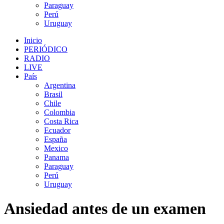
Paraguay
Perú
Uruguay
Inicio
PERIÓDICO
RADIO
LIVE
País
Argentina
Brasil
Chile
Colombia
Costa Rica
Ecuador
España
Mexico
Panama
Paraguay
Perú
Uruguay
Ansiedad antes de un examen